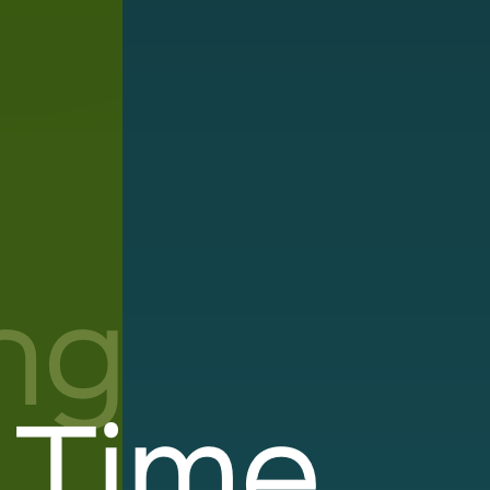
ng
a Time