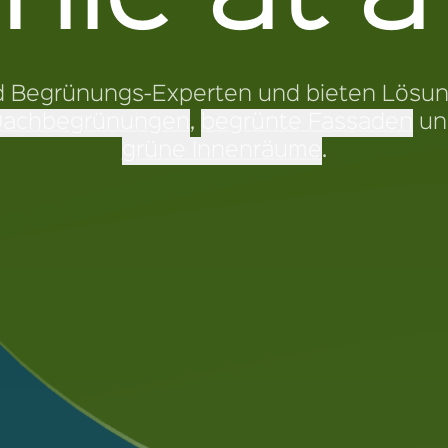
Nachhaltige Dachbegrün
nd Begrünungs-Experten und bieten Lösun
Dachbegrünungen
,
begrünte Fassaden
un
grüne Innenräume
.