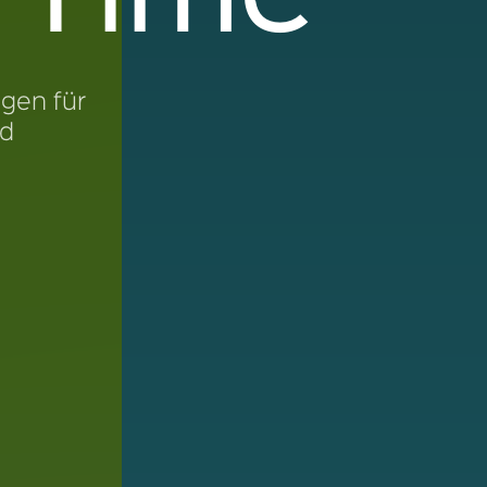
ung & Fassadenbegrünung in Deutschland
gen für
d