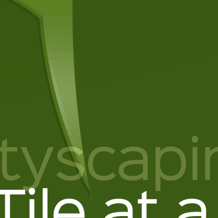
ityscapi
ile at 