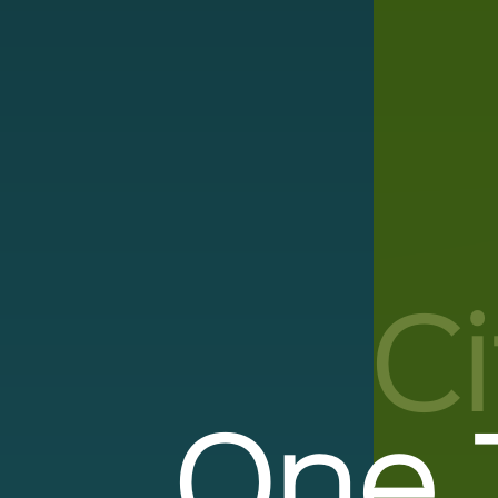
C
One T