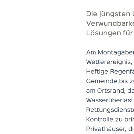
Die jüngsten
Verwundbarkei
Lösungen für 
Am Montagabend
Wetterereignis,
Heftige Regenfä
Gemeinde bis z
am Ortsrand, da
Wasserüberlastu
Rettungsdienst
Kontrolle zu br
Privathäuser, d