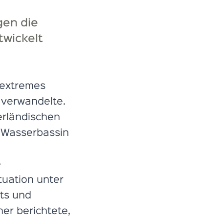
gen die
twickelt
 extremes
 verwandelte.
erländischen
 Wasserbassin
e
uation unter
ts und
er berichtete,