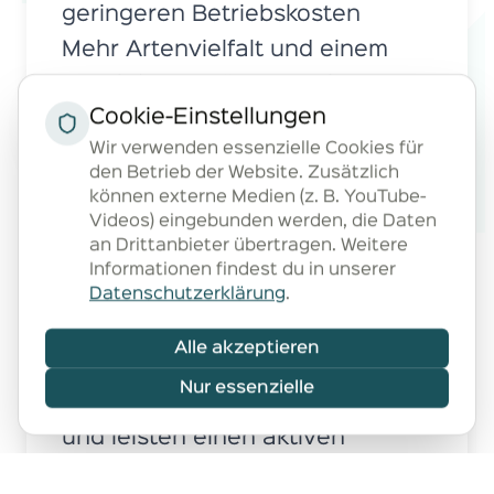
geringeren Betriebskosten
Mehr Artenvielfalt und einem
attraktiven, grünen Dach
Cookie-Einstellungen
Einfachem Einbau und
Wir verwenden essenzielle Cookies für
minimalem Wartungsaufwand
den Betrieb der Website. Zusätzlich
Positiven Effekten auf das
können externe Medien (z. B. YouTube-
Videos) eingebunden werden, die Daten
Stadtklima und die Umwelt
an Drittanbieter übertragen. Weitere
Setzen Sie auf die Zukunft – mit
Informationen findest du in unserer
einem Solar-Gründach von
Datenschutzerklärung
.
Living Creations machen Sie Ihr
Alle akzeptieren
Gebäude fit für die
Nur essenzielle
Herausforderungen von morgen
und leisten einen aktiven
Beitrag zum Umweltschutz.